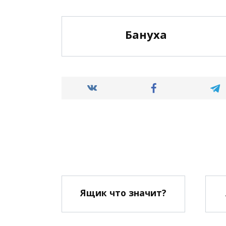
Бануха
Ящик что значит?