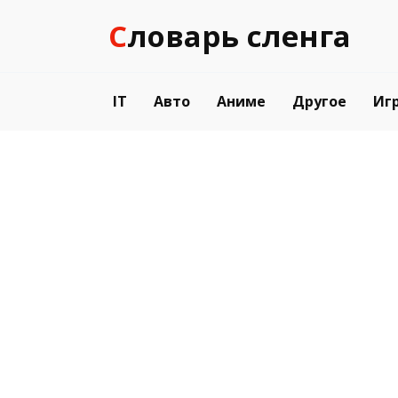
Перейти
Словарь сленга
к
содержанию
IT
Авто
Аниме
Другое
Иг