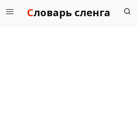
Перейти
Словарь сленга
к
содержанию