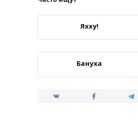
Яхху!
Бануха