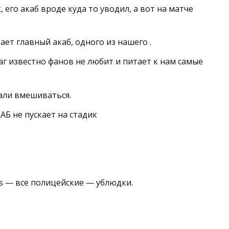
 его акаб вроде куда то уводил, а вот на матче
ет главный акаб, одного из нашего .
каг известно фанов не любит и питает к нам самые
али вмешиваться.
Б не пускает на стадик
rds — все полицейские — ублюдки.