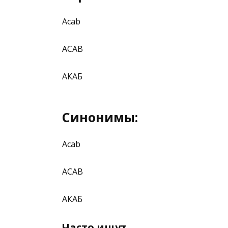
Acab
ACAB
АКАБ
Синонимы:
Acab
ACAB
АКАБ
Часто ищут