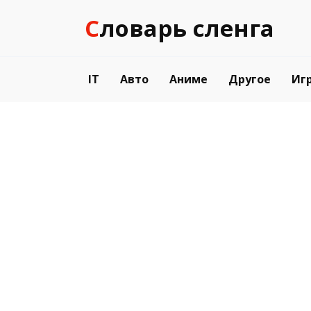
Перейти
Словарь сленга
к
содержанию
IT
Авто
Аниме
Другое
Иг