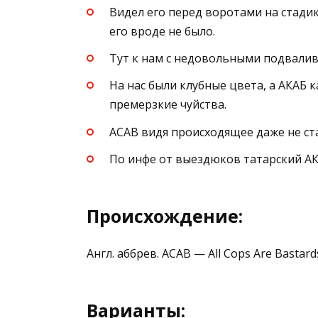
Видел его перед воротами на стадик,
его вроде не было.
Тут к нам с недовольными подвалива
На нас были клубные цвета, а АКАБ 
премерзкие чуйства.
ACAB видя происходящее даже не ст
По инфе от выездюков татарский АКА
Происхождение:
Англ. аббрев. ACAB — All Cops Are Basta
Варианты: