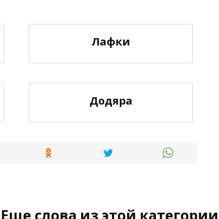
Лафки
Додяра
Еще слова из этой категории