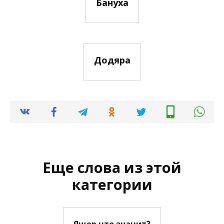
Бануха
Додяра
Еще слова из этой
категории
Ящер что значит?