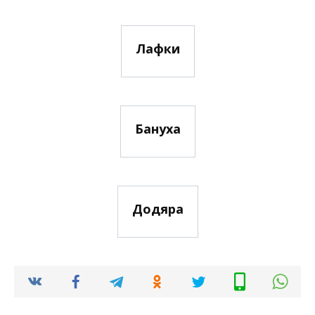
Лафки
Бануха
Додяра