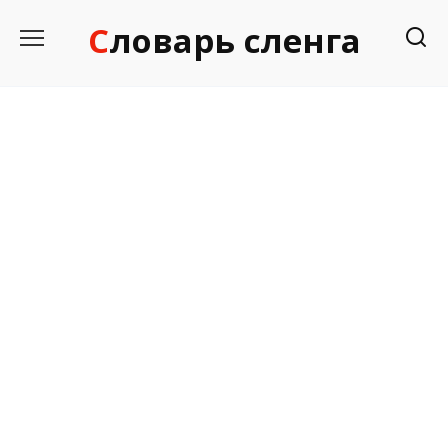
Перейти
Словарь сленга
к
содержанию