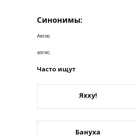
Синонимы:
Аегис
аэгис.
Часто ищут
Яхху!
Бануха