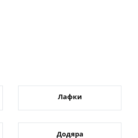
Лафки
Додяра