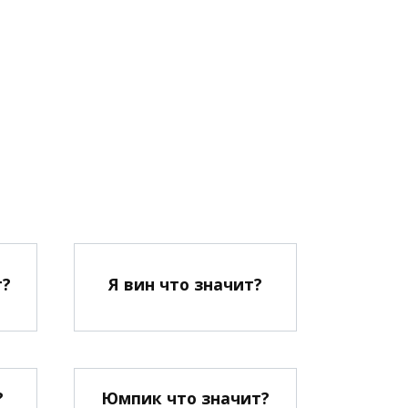
т?
Я вин что значит?
?
Юмпик что значит?