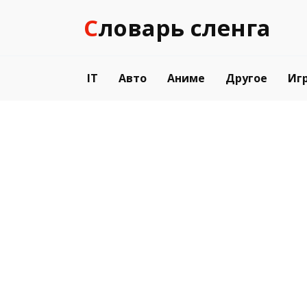
Перейти
Словарь сленга
к
содержанию
IT
Авто
Аниме
Другое
Иг