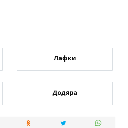
Лафки
Додяра