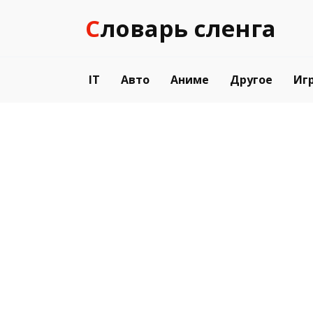
Перейти
Словарь сленга
к
содержанию
IT
Авто
Аниме
Другое
Иг