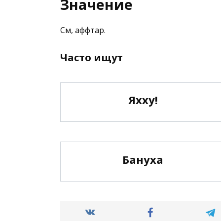
Значение
См, аффтар.
Часто ищут
Яхху!
Бануха