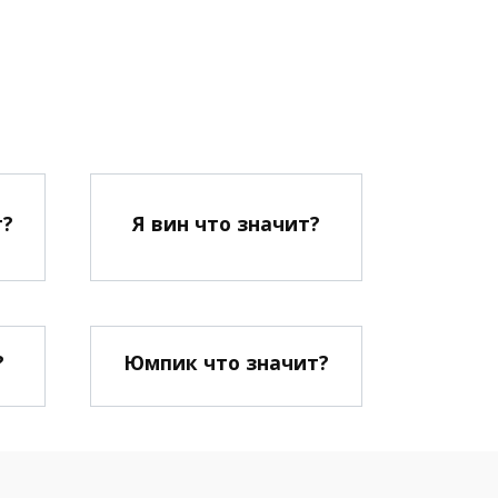
т?
Я вин что значит?
?
Юмпик что значит?