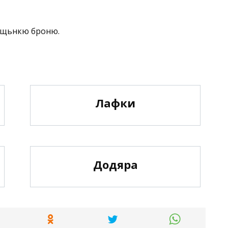
мощьнкю броню.
Лафки
Додяра