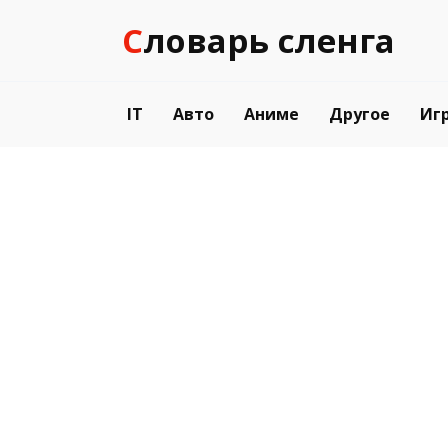
Перейти
Словарь сленга
к
содержанию
IT
Авто
Аниме
Другое
Иг