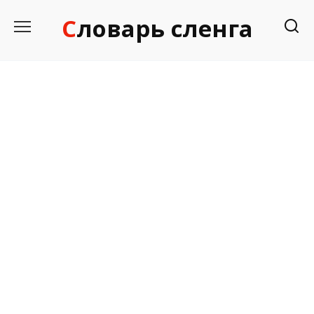
Перейти
Словарь сленга
к
содержанию