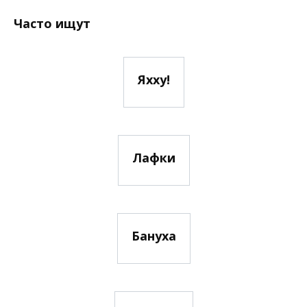
Часто ищут
Яхху!
Лафки
Бануха