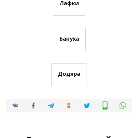
Лафки
Бануха
Додяра